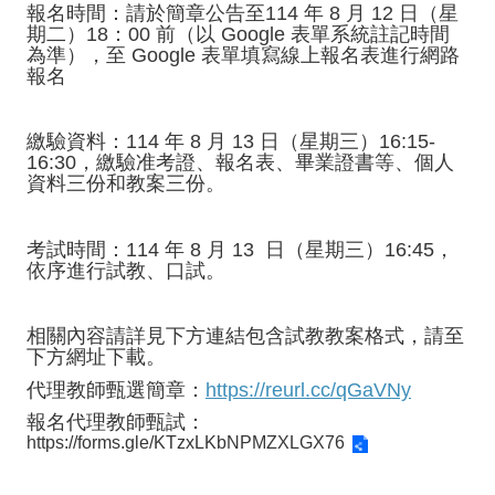
招
報名時間：請於簡章公告至114 年 8 月 12 日（星
期二）18：00 前（以 Google 表單系統註記時間
生
為準），至 Google 表單填寫線上報名表進行網路
報名
專
區
繳驗資料：114 年 8 月 13 日
（星期三）16
:15-
16:30，繳驗准考證、報名表、畢業證書等、個人
回
資料三份和教案三份。
首
頁
考試時間：114 年 8 月 13 日
（星期三）
16:45，
網
依序進行試教、口試。
站
導
覽
相關內容請詳見下方連結包含試教教案格式，請至
下方網址下載。
行
代理教師甄選簡章：
https://reurl.cc/qGaVNy
政
報名代理教師甄試：
單
https://forms.gle/KTzxLKbNPMZXLGX76
位
業