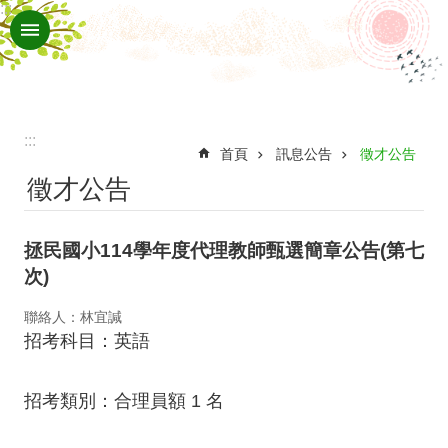
:::
跳到主要內容區塊
進
階
搜
尋
:::
認
首頁
訊息公告
徵才公告
徵才公告
識
拯
拯民國小114學年度代理教師甄選簡章公告(第七
民
次)
拯
聯絡人：林宜諴
民
招考科目：英語
的
生
招考類別：合理員額 1 名
活