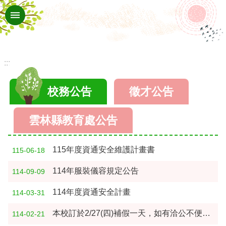
:::
跳到主要內容區塊
進
階
搜
尋
:::
認
校務公告
徵才公告
識
拯
雲林縣教育處公告
民
拯
115年度資通安全維護計畫書
115-06-18
民
114年服裝儀容規定公告
114-09-09
的
114年度資通安全計畫
114-03-31
生
本校訂於2/27(四)補假一天，如有洽公不便，敬請見諒 !
活
114-02-21