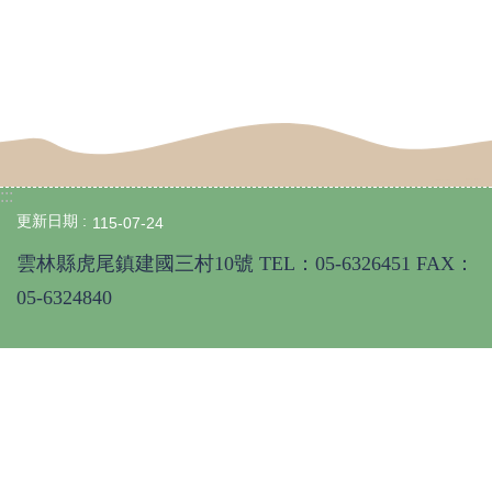
私
權
宣
告
資
訊
安
全
:::
政
更新日期
115-07-24
策
雲林縣虎尾鎮建國三村10號 TEL：05-6326451 FAX：
05-6324840