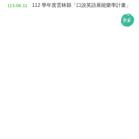
招
112 學年度雲林縣「口說英語展能樂學計畫」
113-06-11
生
更多
專
區
回
首
頁
網
站
導
覽
行
政
單
位
業